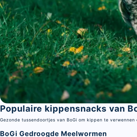
Populaire kippensnacks van B
Gezonde tussendoortjes van BoGi om kippen te verwennen e
BoGi Gedroogde Meelwormen