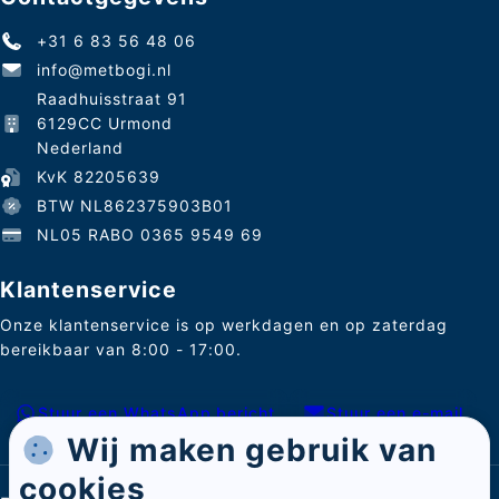
+31 6 83 56 48 06
info@metbogi.nl
Raadhuisstraat 91
6129CC Urmond
Nederland
KvK 82205639
BTW NL862375903B01
NL05 RABO 0365 9549 69
Klantenservice
Onze klantenservice is op werkdagen en op zaterdag
bereikbaar van 8:00 - 17:00.
Stuur een WhatsApp bericht
Stuur een e-mail
Wij maken gebruik van
cookies