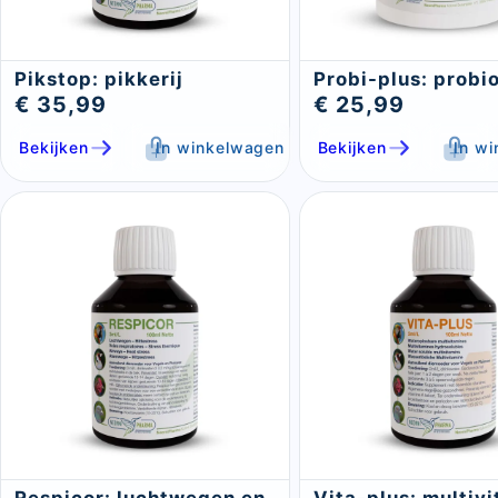
Pikstop: pikkerij
Probi-plus: probi
€ 35,99
€ 25,99
Bekijken
In winkelwagen
Bekijken
In w
Sluite