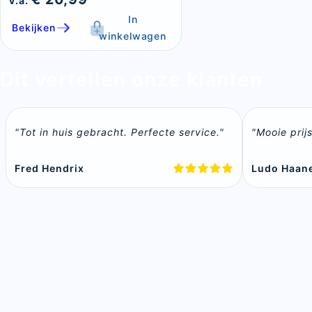
v.a.
In
Bekijken
winkelwagen
Dit vertellen onze klanten
"Tot in huis gebracht. Perfecte service."
"Mooie prij
Fred Hendrix
Ludo Haan