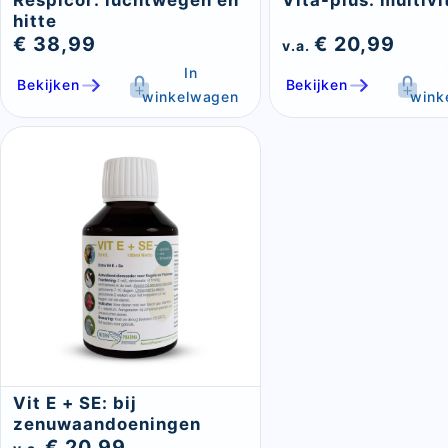
Respicor: luchtwegen en
Vita-plus: multiv
hitte
€ 38,99
€ 20,99
v.a.
In
Bekijken
Bekijken
winkelwagen
wink
Vit E + SE: bij
zenuwaandoeningen
€ 20,99