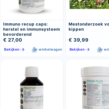
Immuno recup caps:
Mestonderzoek v
herstel en immunsysteem
kippen
bevorderend
€ 27,00
€ 39,99
Bekijken
In winkelwagen
Bekijken
In w