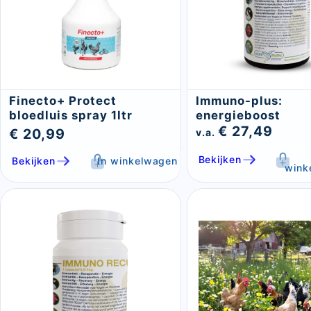
Finecto+ Protect
Immuno-plus:
bloedluis spray 1ltr
energieboost
€ 27,49
€ 20,99
v.a.
Bekijken
Bekijken
In winkelwagen
wink