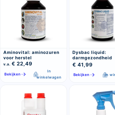
Aminovital: aminozuren
Dysbac liquid:
voor herstel
darmgezondheid
€ 22,49
€ 41,99
v.a.
In
Bekijken
Bekijken
In w
winkelwagen