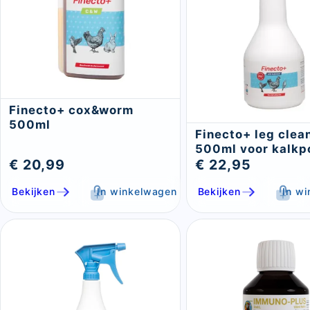
Finecto+ cox&worm
500ml
Finecto+ leg clea
500ml voor kalkp
€ 20,99
€ 22,95
Bekijken
In winkelwagen
Bekijken
In w