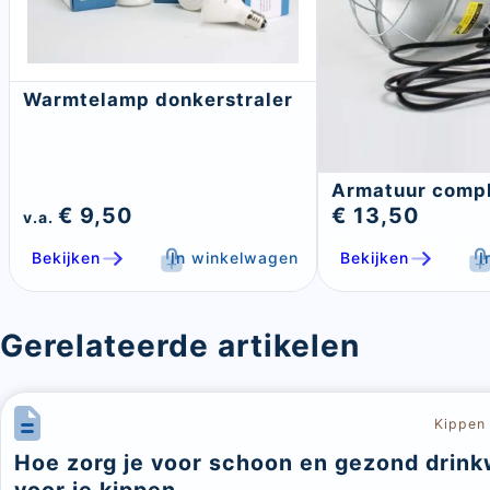
Warmtelamp donkerstraler
Armatuur comp
€ 9,50
€ 13,50
v.a.
Bekijken
In winkelwagen
Bekijken
I
Gerelateerde artikelen
Kippen
Hoe zorg je voor schoon en gezond drink