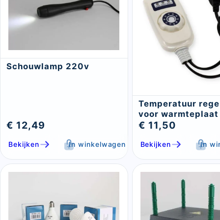
Schouwlamp 220v
Temperatuur rege
voor warmteplaat
€ 12,49
€ 11,50
Bekijken
In winkelwagen
Bekijken
In w