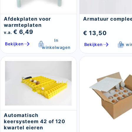
Afdekplaten voor
Armatuur comple
warmteplaten
€ 6,49
€ 13,50
v.a.
In
Bekijken
Bekijken
In w
winkelwagen
Automatisch
keersysteem 42 of 120
kwartel eieren