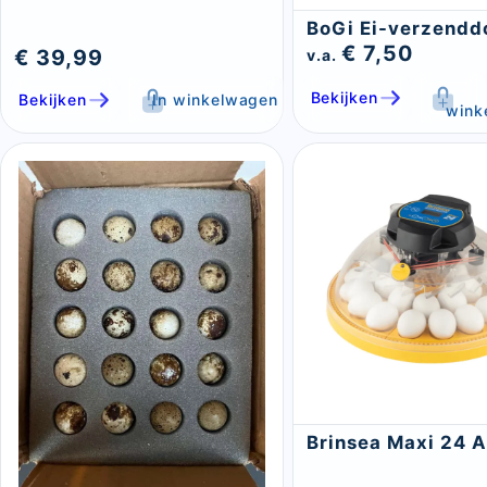
BoGi Ei-verzendd
€ 7,50
€ 39,99
v.a.
Bekijken
Bekijken
In winkelwagen
wink
Brinsea Maxi 24 