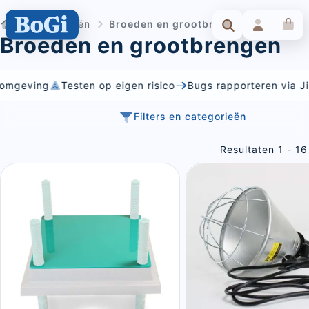
Categorieën
Broeden en grootbrengen
Broeden en grootbrengen
ving
Testen op eigen risico
Bugs rapporteren via Jira
D
Filters en categorieën
Resultaten 1 - 16