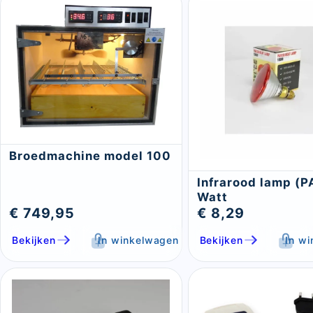
Broedmachine model 100
Infrarood lamp (P
Watt
€ 749,95
€ 8,29
Bekijken
In winkelwagen
Bekijken
In w
Sluite