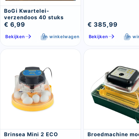
BoGi Kwartelei-
verzendoos 40 stuks
€ 6,99
€ 385,99
Bekijken
In winkelwagen
Bekijken
In w
Brinsea Mini 2 ECO
Broedmachine mo