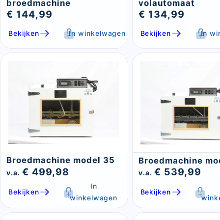
broedmachine
volautomaat
€ 144,99
€ 134,99
Bekijken
In winkelwagen
Bekijken
In w
Broedmachine model 35
Broedmachine mo
€ 499,98
€ 539,99
v.a.
v.a.
In
Bekijken
Bekijken
winkelwagen
wink