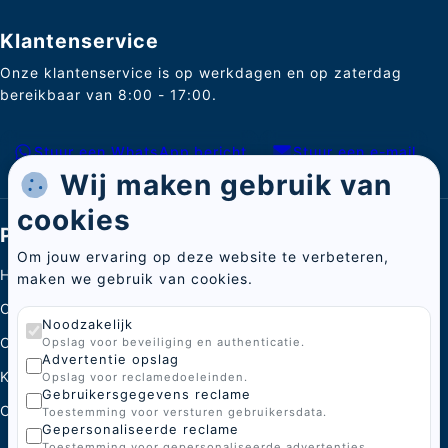
Klantenservice
Onze klantenservice is op werkdagen en op zaterdag
bereikbaar van 8:00 - 17:00.
Stuur een WhatsApp bericht
Stuur een e-mail
Wij maken gebruik van
cookies
Pagina's
Om jouw ervaring op deze website te verbeteren,
Home
maken we gebruik van cookies.
Categorieën
Noodzakelijk
Over ons
Opslag voor beveiliging en authenticatie.
Advertentie opslag
Kenniscentrum
Opslag voor reclamedoeleinden.
Gebruikersgegevens reclame
Contact
Toestemming voor versturen gebruikersdata.
Gepersonaliseerde reclame
Toestemming voor gepersonaliseerde advertenties.