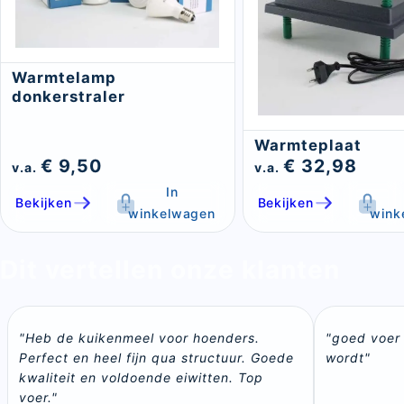
Warmtelamp
donkerstraler
Warmteplaat
€ 9,50
€ 32,98
v.a.
v.a.
In
Bekijken
Bekijken
winkelwagen
wink
Dit vertellen onze klanten
"Heb de kuikenmeel voor hoenders. 
"goed voer 
Perfect en heel fijn qua structuur. Goede 
wordt"
kwaliteit en voldoende eiwitten. Top 
voer."