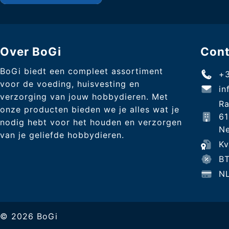
Over BoGi
Con
BoGi biedt een compleet assortiment
+3
voor de voeding, huisvesting en
in
verzorging van jouw hobbydieren. Met
Ra
onze producten bieden we je alles wat je
6
nodig hebt voor het houden en verzorgen
Ne
van je geliefde hobbydieren.
K
B
N
© 2026 BoGi