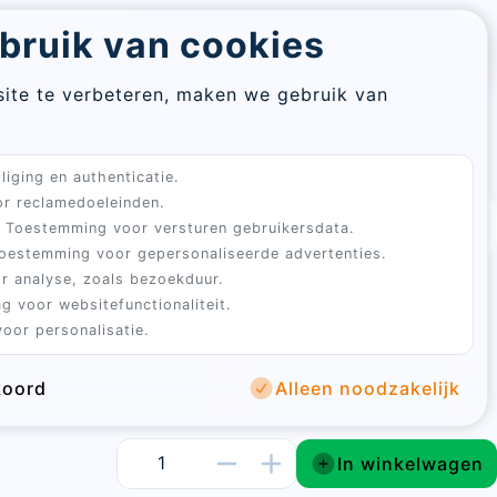
Re
bruik van cookies
Aanmelden
Winkelwagen
pa
assword
ite te verbeteren, maken we gebruik van
En
em
Sluiten
liging en authenticatie.
Sign
ad
r reclamedoeleinden.
in
s binnen 3 tot 5 werkdagen
Toestemming voor versturen gebruikersdata.
oestemming voor gepersonaliseerde advertenties.
Sluiten
harrelende kippen!
r analyse, zoals bezoekduur.
te verwerken.
g voor websitefunctionaliteit.
hebben met BoGi Legmeel!
Dit complete voer is
oor personalisatie.
el)kippen.
koord
Alleen noodzakelijk
account
In winkelwagen
stelling te bevestigen.
password