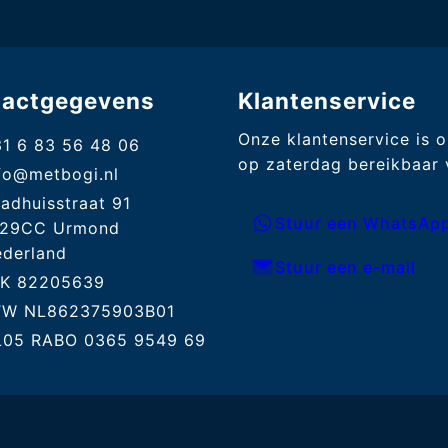
tactgegevens
Klantenservice
Onze klantenservice is 
1 6 83 56 48 06
op zaterdag bereikbaar v
fo@metbogi.nl
adhuisstraat 91
Stuur een WhatsApp
129CC Urmond
derland
Stuur een e-mail
vK 82205639
TW NL862375903B01
L05 RABO 0365 9549 69