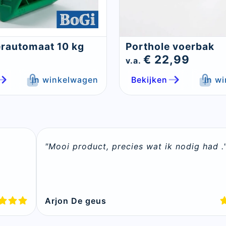
Sluite
rautomaat 10 kg
Porthole voerbak
€ 22,99
v.a.
In winkelwagen
Bekijken
In w
"Mooi product, precies wat ik nodig had .
Arjon De geus