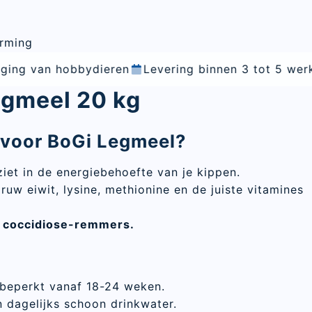
erming
ieren
Levering binnen 3 tot 5 werkdagen
Vakkund
egmeel 20 kg
voor BoGi Legmeel?
iet in de energiebehoefte van je kippen.
uw eiwit, lysine, methionine en de juiste vitamines
en coccidiose-remmers.
beperkt vanaf 18-24 weken.
en dagelijks schoon drinkwater.