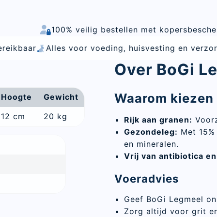
100% veilig bestellen met kopersbesch
 voor voeding, huisvesting en verzorging van hobbyd
Over BoGi L
Waarom kiezen 
Hoogte
Gewicht
12 cm
20 kg
Rijk aan granen:
Voorz
Gezonde
leg
:
Met 15% r
en mineralen.
Vrij van antibiotica 
Voeradvies
Geef BoGi Legmeel on
Zorg altijd voor grit 