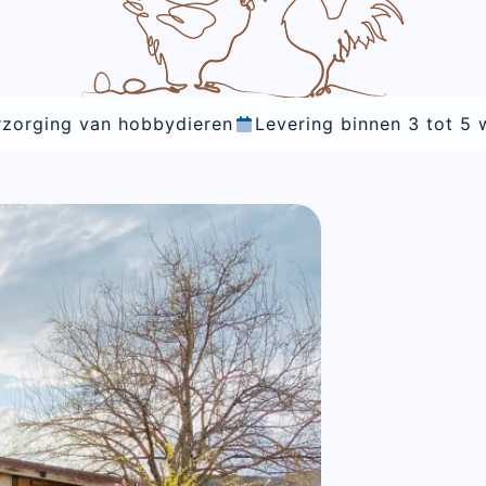
g binnen 3 tot 5 werkdagen
Vakkundig advies door 