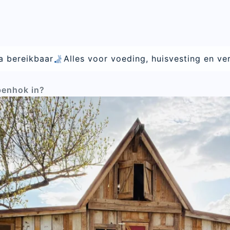
huisvesting en verzorging van hobbydieren
Leverin
penhok in?