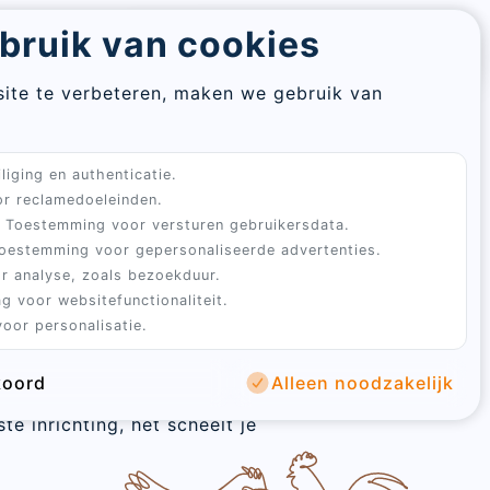
Re
bruik van cookies
Aanmelden
Winkelwagen
pa
assword
ite te verbeteren, maken we gebruik van
En
nhok in?
em
Sluiten
liging en authenticatie.
en worden gestrest, te weinig
Sign
ad
r reclamedoeleinden.
tische stappenplan creëer je
in
Toestemming voor versturen gebruikersdata.
ij van worden.
oestemming voor gepersonaliseerde advertenties.
Sluiten
r analyse, zoals bezoekduur.
afval opeten, dat is waar
te verwerken.
g voor websitefunctionaliteit.
g en comfortabel voelen. Een
oor personalisatie.
eid en alle voorzieningen die
koord
Alleen noodzakelijk
en. Verwaarlozing daarentegen
ste inrichting, het scheelt je
account
stelling te bevestigen.
password