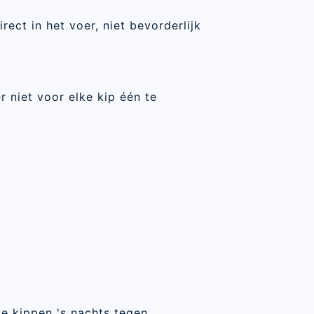
ect in het voer, niet bevorderlijk
r niet voor elke kip één te
je kippen 's nachts tegen