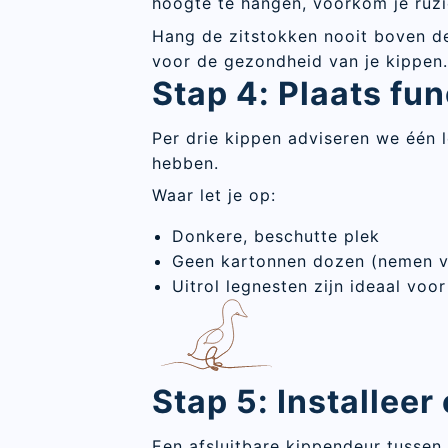
hoogte te hangen, voorkom je ruzi
Hang de zitstokken nooit boven de 
voor de gezondheid van je kippen.
Stap 4: Plaats fu
Per drie kippen adviseren we één l
hebben.
Waar let je op:
Donkere, beschutte plek
Geen kartonnen dozen (nemen vo
Uitrol legnesten zijn ideaal voo
Stap 5: Installeer
Een afsluitbare kippendeur tussen 