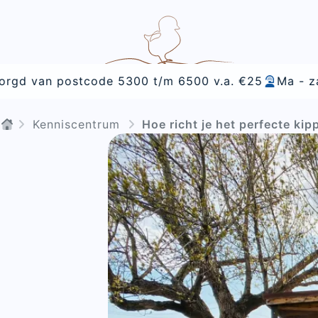
v.a. €25
Ma - za bereikbaar
Alles voor voeding, 
Kenniscentrum
Hoe richt je het perfecte kip