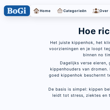
Home
Categorieën
Over
Hoe ric
Bestelling
Het juiste kippenhok, het kl
voorzieningen en je loopt t
Bedankt voor
binnen no tim
Zoekresultaten voor:
Dagelijks verse eieren, 
Bestelling is succesvol
kippenhouders van dromen. M
goed kippenhok beschermt teg
Bestelling gepla
Je bestelling i
De basis is simpel: kippen b
leidt tot stress, ziektes en 
Betaling mislukt
Je betalingen is