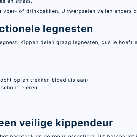
es en stress.
voer- of drinkbakken. Uitwerpselen vallen anders dir
nctionele legnesten
egnest. Kippen delen graag legnesten, dus je hoeft e
cht op en trekken bloedluis aan)
r schone eieren
 een veilige kippendeur
het nachthok en de ren is essentieel. Dit beschermt 