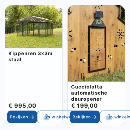
Kippenren 3x3m
staal
Cucciolotta
automatische
deuropener
€ 995,00
€ 199,00
Bekijken
In winkelwagen
Bekijken
In winke