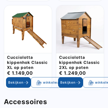
Sluite
Cucciolotta
Cucciolotta
kippenhok Classic
kippenhok Classic
XL op poten
2XL op poten
€ 1.149,00
€ 1.249,00
Bekijken
In winkelwagen
Bekijken
In winke
Accessoires