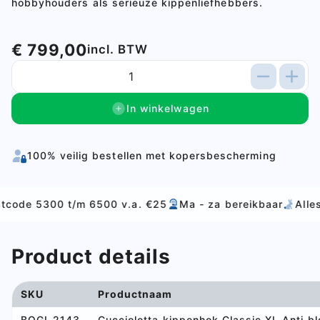
hobbyhouders als serieuze kippenliefhebbers.
€ 799,00
incl. BTW
In winkelwagen
100% veilig bestellen met kopersbescherming
300 t/m 6500 v.a. €25
Ma - za bereikbaar
Alles voor v
Product details
SKU
Productnaam
BOGI-2143
Cucciolotta kippenhok Classic XL Anti bl