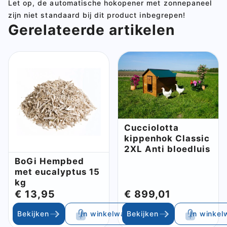
Let op, de automatische hokopener met zonnepaneel
zijn niet standaard bij dit product inbegrepen!
Gerelateerde artikelen
Cucciolotta
kippenhok Classic
2XL Anti bloedluis
BoGi Hempbed
met eucalyptus 15
kg
€ 13,95
€ 899,01
Bekijken
In winkelwagen
Bekijken
In winke