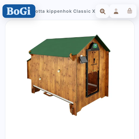
Cucciolotta kippenhok Classic XL Anti bloedluis