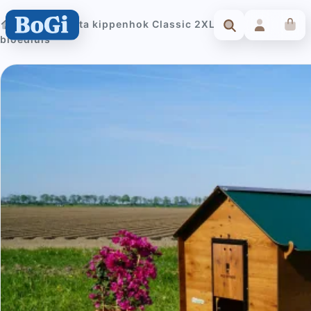
Cucciolotta kippenhok Classic 2XL Anti
bloedluis