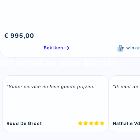
€ 995,00
Bekijken
In wink
Dit vertellen onze klanten
"Super service en hele goede prijzen."
"Ik vind de 
Ruud De Groot
Nathalie Vd