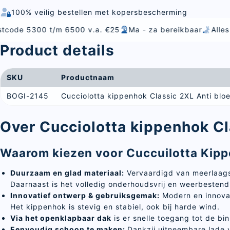
100% veilig bestellen met kopersbescherming
/m 6500 v.a. €25
Ma - za bereikbaar
Alles voor voeding
Product details
SKU
Productnaam
BOGI-2145
Cucciolotta kippenhok Classic 2XL Anti bloe
Over Cucciolotta kippenhok Cl
Waarom kiezen voor Cuccuilotta Kipp
Duurzaam en glad materiaal:
Vervaardigd van meerlaags 
Daarnaast is het volledig onderhoudsvrij en weerbestend
Innovatief ontwerp & gebruiksgemak
:
Modern en innovat
Het kippenhok is stevig en stabiel, ook bij harde wind.
Via het openklapbaar dak
is er snelle toegang tot de b
Eenvoudig schoon te maken:
Dankzij uitneembare lade 