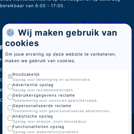
bereikbaar van 8:00 - 17:00.
Stuur een WhatsApp bericht
Stuur een e-mail
Wij maken gebruik van
cookies
Pagina's
Om jouw ervaring op deze website te verbeteren,
Home
maken we gebruik van cookies.
Categorieën
Noodzakelijk
Over ons
Opslag voor beveiliging en authenticatie.
Advertentie opslag
Kenniscentrum
Opslag voor reclamedoeleinden.
Gebruikersgegevens reclame
Contact
Toestemming voor versturen gebruikersdata.
Gepersonaliseerde reclame
Toestemming voor gepersonaliseerde advertenties.
Analytische opslag
Opslag voor analyse, zoals bezoekduur.
© 2026 BoGi
Functionaliteiten opslag
Opslag voor websitefunctionaliteit.
Gemaakt door