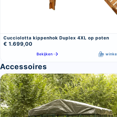
Cucciolotta kippenhok Duplex 4XL op poten
€ 1.699,00
Bekijken
In wink
Accessoires