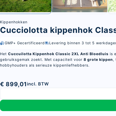
Kippenhokken
Cucciolotta kippenhok Class
GMP+ Gecertificeerd
Levering binnen 3 tot 5 werkdage
Het
Cuccuilotta Kippenhok Classic 2XL Anti Bloedluis
is 
gebruiksgemak zoekt. Met capaciteit voor
8
grote kippen
,
hobbyhouders als serieuze kippenliefhebbers.
€ 899,01
incl. BTW