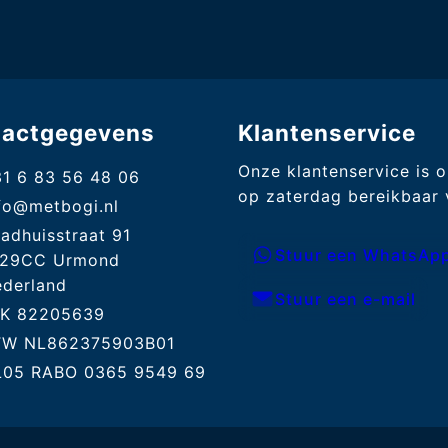
tactgegevens
Klantenservice
Onze klantenservice is 
1 6 83 56 48 06
op zaterdag bereikbaar v
fo@metbogi.nl
adhuisstraat 91
Stuur een WhatsApp
129CC Urmond
derland
Stuur een e-mail
vK 82205639
TW NL862375903B01
L05 RABO 0365 9549 69