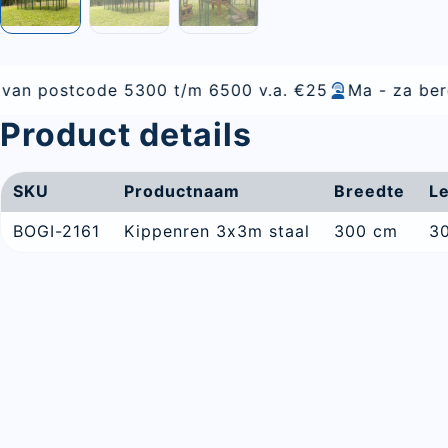
 5300 t/m 6500 v.a. €25
Ma - za bereikbaar
Alle
Product details
SKU
Productnaam
Breedte
L
BOGI-2161
Kippenren 3x3m staal
300 cm
3