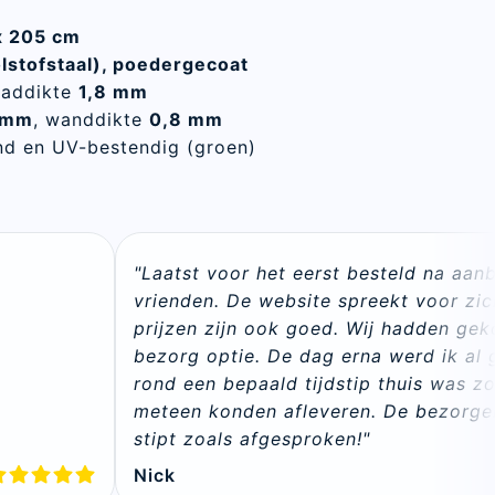
x 205 cm
lstofstaal), poedergecoat
aaddikte
1,8 mm
 mm
, wanddikte
0,8 mm
nd en UV-bestendig (groen)
"Laatst voor het eerst besteld na aanb
vrienden. De website spreekt voor zic
n
prijzen zijn ook goed. Wij hadden gek
bezorg optie. De dag erna werd ik al g
rond een bepaald tijdstip thuis was zo
meteen konden afleveren. De bezorger
stipt zoals afgesproken!"
Nick