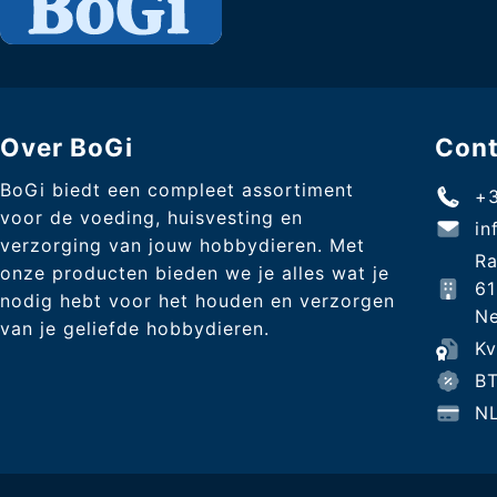
Over BoGi
Con
BoGi biedt een compleet assortiment
+3
voor de voeding, huisvesting en
in
verzorging van jouw hobbydieren. Met
Ra
onze producten bieden we je alles wat je
6
nodig hebt voor het houden en verzorgen
Ne
van je geliefde hobbydieren.
K
B
N