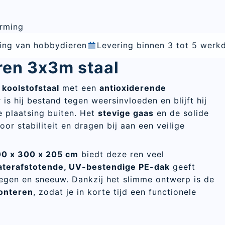
erming
dieren
Levering binnen 3 tot 5 werkdagen
Vakkun
ren 3x3m staal
t
koolstofstaal
met een
antioxiderende
 is hij bestand tegen weersinvloeden en blijft hij
e plaatsing buiten. Het
stevige gaas
en de solide
or stabiliteit en dragen bij aan een veilige
0 x 300 x 205 cm
biedt deze ren veel
terafstotende, UV-bestendige PE-dak
geeft
regen en sneeuw. Dankzij het slimme ontwerp is de
onteren
, zodat je in korte tijd een functionele