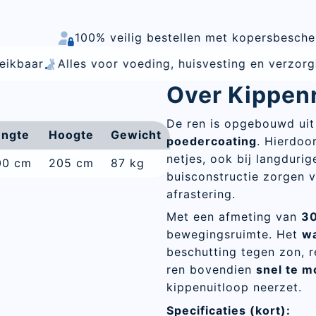
100% veilig bestellen met kopersbesch
s voor voeding, huisvesting en verzorging van hobby
Over Kippen
De ren is opgebouwd ui
engte
Hoogte
Gewicht
poedercoating
. Hierdoor
netjes, ook bij langdurig
00 cm
205 cm
87 kg
buisconstructie zorgen vo
afrastering.
Met een afmeting van
30
bewegingsruimte. Het
wa
beschutting tegen zon, 
ren bovendien
snel te m
kippenuitloop neerzet.
Specificaties (kort):