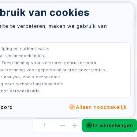
Re
bruik van cookies
Aanmelden
Winkelwagen
pa
assword
ite te verbeteren, maken we gebruik van
En
al
em
Sluiten
liging en authenticatie.
Sign
ad
r reclamedoeleinden.
in
3 tot 5 werkdagen
4.9 uit 100+ beoordelingen
Toestemming voor versturen gebruikersdata.
oestemming voor gepersonaliseerde advertenties.
Sluiten
een robuuste buitenren voor wie kippen veilig en
r analyse, zoals bezoekduur.
te verwerken.
ke metalen constructie en het beschermende dak
g voor websitefunctionaliteit.
oor personalisatie.
hikt is voor dagelijks gebruik, in elk seizoen.
koord
Alleen noodzakelijk
account
In winkelwagen
stelling te bevestigen.
password