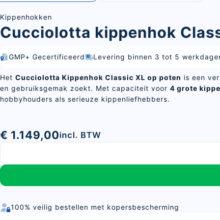
Kippenhokken
Cucciolotta kippenhok Class
GMP+ Gecertificeerd
Levering binnen 3 tot 5 werkdage
Het
Cucciolotta Kippenhok Classic XL op poten
is een ver
en gebruiksgemak zoekt. Met capaciteit voor
4
grote kipp
hobbyhouders als serieuze kippenliefhebbers.
€ 1.149,00
incl. BTW
100% veilig bestellen met kopersbescherming