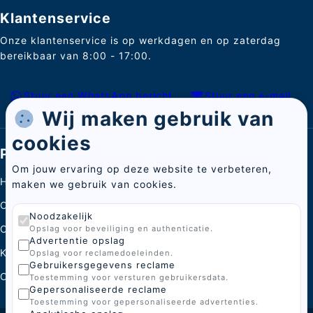
Klantenservice
Onze klantenservice is op werkdagen en op zaterdag
bereikbaar van 8:00 - 17:00.
Stuur een WhatsApp bericht
Stuur een e-mail
Wij maken gebruik van
cookies
Pagina's
Om jouw ervaring op deze website te verbeteren,
Home
maken we gebruik van cookies.
Categorieën
Noodzakelijk
Over ons
Opslag voor beveiliging en authenticatie.
Advertentie opslag
Kenniscentrum
Opslag voor reclamedoeleinden.
Gebruikersgegevens reclame
Contact
Toestemming voor versturen gebruikersdata.
Gepersonaliseerde reclame
Toestemming voor gepersonaliseerde advertenties.