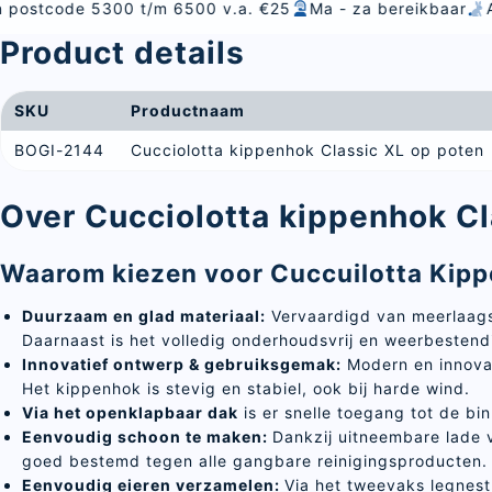
300 t/m 6500 v.a. €25
Ma - za bereikbaar
Alles voor vo
Product details
SKU
Productnaam
BOGI-2144
Cucciolotta kippenhok Classic XL op poten
Over Cucciolotta kippenhok Cl
Waarom kiezen voor Cuccuilotta Kipp
Duurzaam en glad materiaal:
Vervaardigd van meerlaags 
Daarnaast is het volledig onderhoudsvrij en weerbestend
Innovatief ontwerp & gebruiksgemak
:
Modern en innovat
Het kippenhok is stevig en stabiel, ook bij harde wind.
Via het openklapbaar dak
is er snelle toegang tot de b
Eenvoudig schoon te maken:
Dankzij uitneembare lade 
goed bestemd tegen alle gangbare reinigingsproducten
Eenvoudig eieren verzamelen:
Via het tweevaks legnest