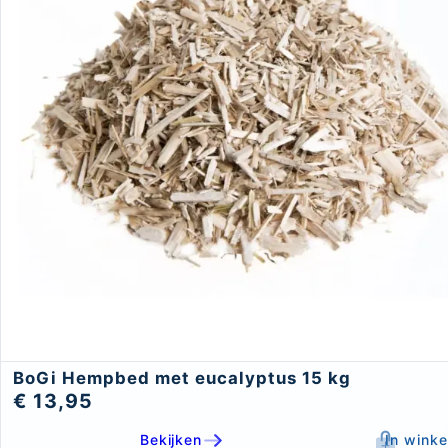
BoGi Hempbed met eucalyptus 15 kg
€ 13,95
Bekijken
In wink