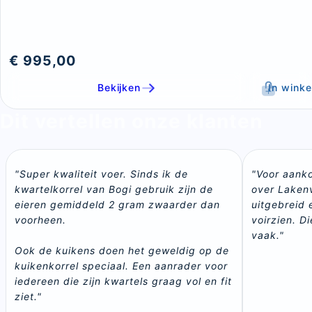
€ 995,00
Bekijken
In wink
Dit vertellen onze klanten
"Super kwaliteit voer. Sinds ik de 
"Voor aanko
kwartelkorrel van Bogi gebruik zijn de 
over Lakenv
eieren gemiddeld 2 gram zwaarder dan 
uitgebreid 
voorheen.

voirzien. Di
vaak."
Ook de kuikens doen het geweldig op de 
kuikenkorrel speciaal. Een aanrader voor 
iedereen die zijn kwartels graag vol en fit 
ziet."