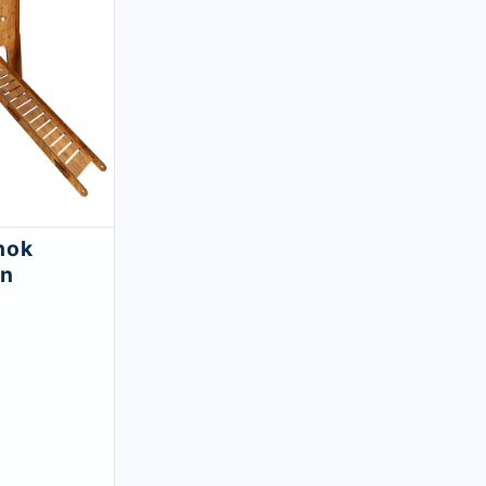
hok
en
n