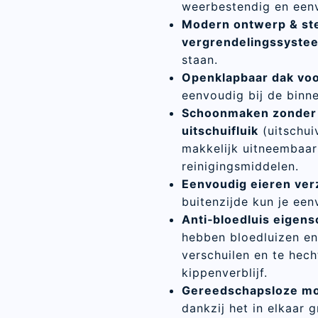
weerbestendig en een
Modern ontwerp & ste
vergrendelingssyste
staan.
Openklapbaar dak voo
eenvoudig bij de binn
Schoonmaken zonder
uitschuifluik
(uitschui
makkelijk uitneembaar
reinigingsmiddelen.
Eenvoudig eieren ve
buitenzijde kun je een
Anti‑bloedluis eigen
hebben bloedluizen en
verschuilen en te hech
kippenverblijf.
Gereedschapsloze mo
dankzij het in elkaar