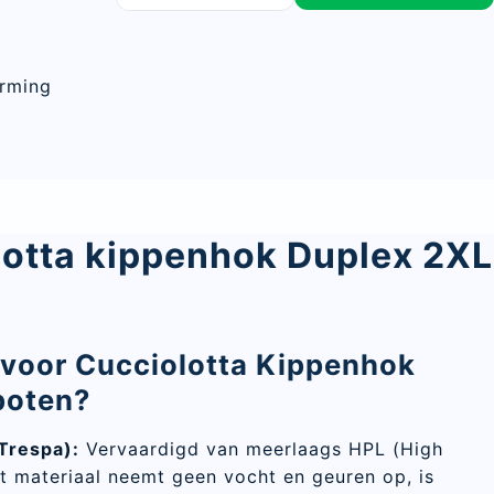
erming
lotta kippenhok Duplex 2XL
voor Cucciolotta Kippenhok
poten?
Trespa):
Vervaardigd van meerlaags HPL (High
it materiaal neemt geen vocht en geuren op, is