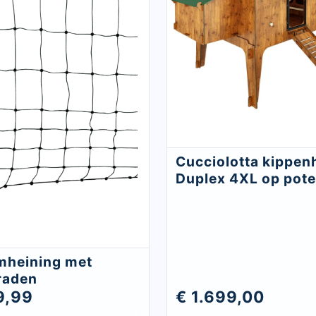
Cucciolotta kippen
Duplex 4XL op pot
Sluite
mheining met
raden
9,99
€ 1.699,00