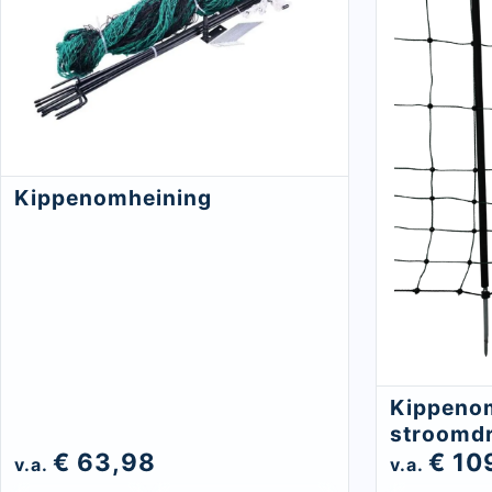
Kippenomheining
Kippeno
stroomd
€ 63,98
€ 10
v.a.
v.a.