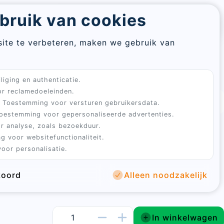
Re
bruik van cookies
Aanmelden
Winkelwagen
pa
assword
ite te verbeteren, maken we gebruik van
En
hok Duplex 2XL op poten
em
Sluiten
liging en authenticatie.
Sign
ad
r reclamedoeleinden.
in
3 tot 5 werkdagen
4.9 uit 100+ beoordelingen
Toestemming voor versturen gebruikersdata.
oestemming voor gepersonaliseerde advertenties.
Sluiten
 poten
is een onderhoudsvrij en hygiënisch
r analyse, zoals bezoekduur.
te verwerken.
g zoekt met praktisch gebruiksgemak. Met ruimte
g voor websitefunctionaliteit.
oor personalisatie.
10 krielkippen
is dit model geschikt voor zowel de
mpjes in de achtertuin.
koord
Alleen noodzakelijk
account
stelling te bevestigen.
password
In winkelwagen