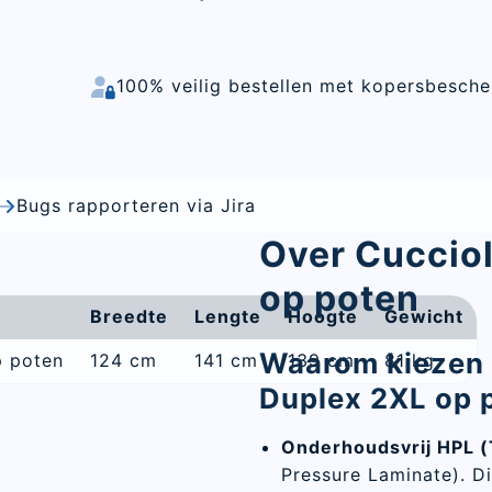
100% veilig bestellen met kopersbesch
Bugs rapporteren via Jira
Over Cuccio
op poten
Breedte
Lengte
Hoogte
Gewicht
Waarom kiezen 
p poten
124 cm
141 cm
139 cm
81 kg
Duplex 2XL op 
Onderhoudsvrij HPL (
Pressure Laminate). D