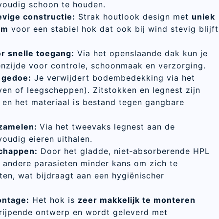
voudig schoon te houden.
vige constructie:
Strak houtlook design met
uniek
em
voor een stabiel hok dat ook bij wind stevig blijft
r snelle toegang:
Via het openslaande dak kun je
enzijde voor controle, schoonmaak en verzorging.
 gedoe:
Je verwijdert bodembedekking via het
ven of leegscheppen). Zitstokken en legnest zijn
 en het materiaal is bestand tegen gangbare
rzamelen:
Via het tweevaks legnest aan de
voudig eieren uithalen.
schappen:
Door het gladde, niet‑absorberende HPL
 andere parasieten minder kans om zich te
ten, wat bijdraagt aan een hygiënischer
ntage:
Het hok is
zeer makkelijk te monteren
 grijpende ontwerp en wordt geleverd met