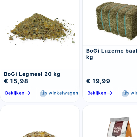
BoGi Luzerne baal
kg
BoGi Legmeel 20 kg
€ 15,98
€ 19,99
Bekijken
In winkelwagen
Bekijken
In w