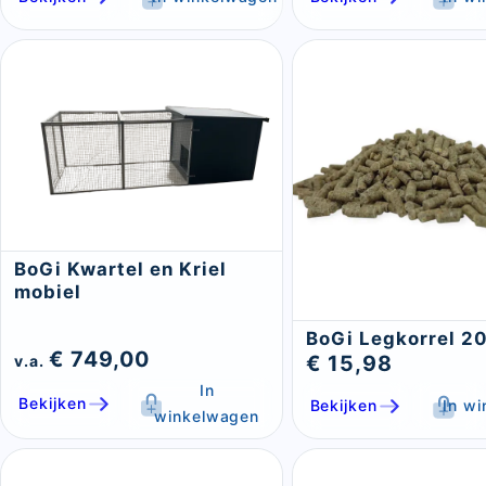
BoGi Kwartel en Kriel
mobiel
BoGi Legkorrel 2
€ 749,00
€ 15,98
v.a.
In
Bekijken
Bekijken
In w
winkelwagen