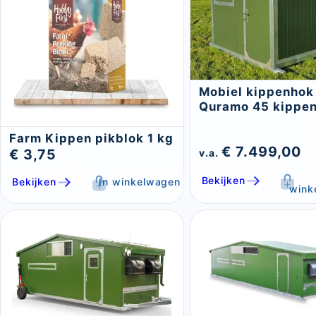
Mobiel kippenhok
Quramo 45 kippe
Farm Kippen pikblok 1 kg
€ 7.499,00
€ 3,75
v.a.
Bekijken
Bekijken
In winkelwagen
wink
Sluite