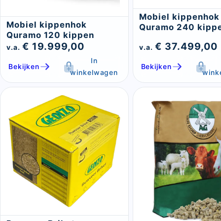
Mobiel kippenhok
Mobiel kippenhok
Quramo 240 kipp
Quramo 120 kippen
€ 19.999,00
€ 37.499,00
v.a.
v.a.
In
Bekijken
Bekijken
winkelwagen
wink