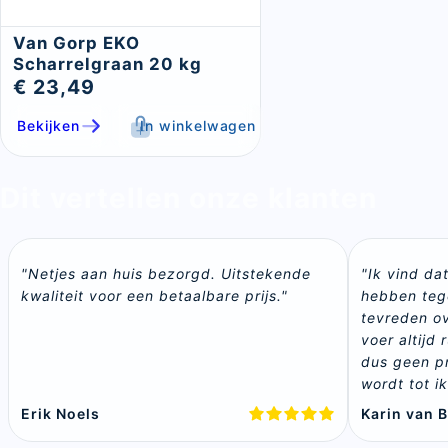
Van Gorp EKO
Scharrelgraan 20 kg
€ 23,49
Bekijken
In winkelwagen
Dit vertellen onze klanten
"Netjes aan huis bezorgd. Uitstekende 
"Ik vind dat
kwaliteit voor een betaalbare prijs."
hebben tege
tevreden ove
voer altijd 
dus geen pr
wordt tot ik
Erik Noels
Karin van 