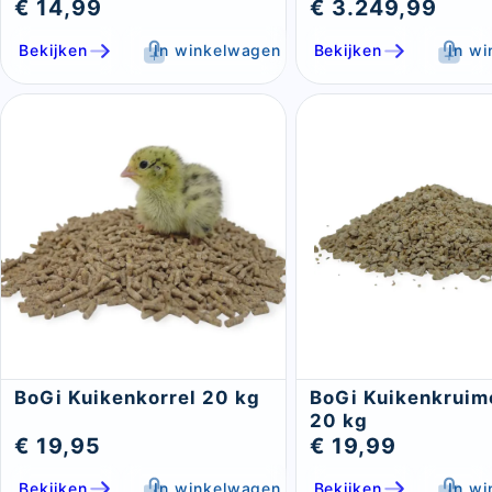
€ 14,99
€ 3.249,99
Bekijken
In winkelwagen
Bekijken
In w
BoGi Kuikenkorrel 20 kg
BoGi Kuikenkruime
20 kg
€ 19,95
€ 19,99
Bekijken
In winkelwagen
Bekijken
In w