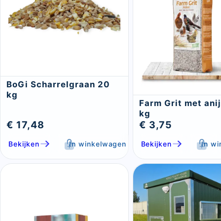
BoGi Scharrelgraan 20
kg
Farm Grit met anij
kg
€ 17,48
€ 3,75
Bekijken
In winkelwagen
Bekijken
In w