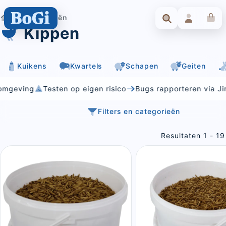
Categorieën
Kippen
Kuikens
Kwartels
Schapen
Geiten
g
Testen op eigen risico
Bugs rapporteren via Jira
Dit 
Filters en categorieën
Resultaten 1 - 19