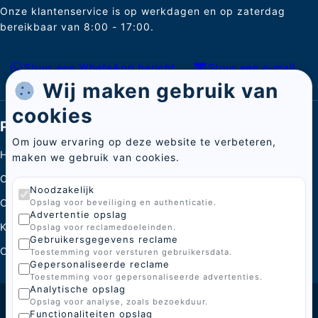
Onze klantenservice is op werkdagen en op zaterdag
bereikbaar van 8:00 - 17:00.
Stuur een WhatsApp bericht
Stuur een e-mail
Wij maken gebruik van
cookies
Pagina's
Om jouw ervaring op deze website te verbeteren,
Home
maken we gebruik van cookies.
Categorieën
Noodzakelijk
Over ons
Opslag voor beveiliging en authenticatie.
Advertentie opslag
Kenniscentrum
Opslag voor reclamedoeleinden.
Gebruikersgegevens reclame
Contact
Toestemming voor versturen gebruikersdata.
Gepersonaliseerde reclame
Toestemming voor gepersonaliseerde advertenties.
Analytische opslag
Opslag voor analyse, zoals bezoekduur.
© 2026 BoGi
Functionaliteiten opslag