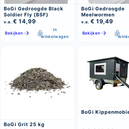
BoGi Gedroogde Black
BoGi Gedroogde
Soldier Fly (BSF)
Meelwormen
€ 14,99
€ 19,49
v.a.
v.a.
In
Bekijken
Bekijken
winkelwagen
wink
BoGi Kippenmobi
BoGi Grit 25 kg