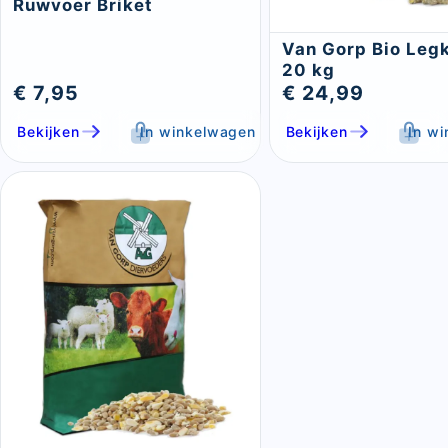
Ruwvoer Briket
Van Gorp Bio Legk
20 kg
€ 7,95
€ 24,99
Bekijken
In winkelwagen
Bekijken
In w