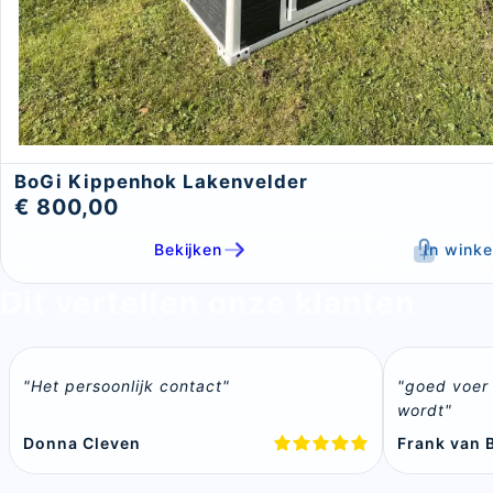
BoGi Kippenhok Lakenvelder
€ 800,00
Bekijken
In wink
Dit vertellen onze klanten
"Het persoonlijk contact"
"goed voer 
wordt"
Donna Cleven
Frank van 