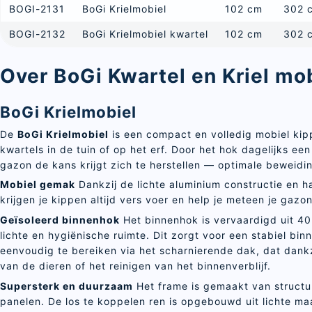
BOGI-2131
BoGi Krielmobiel
102 cm
302 
BOGI-2132
BoGi Krielmobiel kwartel
102 cm
302 
Over BoGi Kwartel en Kriel mo
BoGi Krielmobiel
De
BoGi Krielmobiel
is een compact en volledig mobiel kip
kwartels in de tuin of op het erf. Door het hok dagelijks een
gazon de kans krijgt zich te herstellen — optimale beweid
Mobiel gemak
Dankzij de lichte aluminium constructie en h
krijgen je kippen altijd vers voer en help je meteen je gazo
Geïsoleerd binnenhok
Het binnenhok is vervaardigd uit 40
lichte en hygiënische ruimte. Dit zorgt voor een stabiel bin
eenvoudig te bereiken via het scharnierende dak, dat dankz
van de dieren of het reinigen van het binnenverblijf.
Supersterk en duurzaam
Het frame is gemaakt van structur
panelen. De los te koppelen ren is opgebouwd uit lichte 