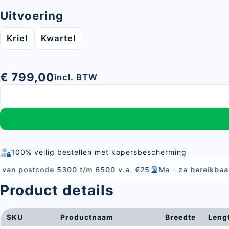
Uitvoering
Kriel
Kwartel
€ 799,00
incl. BTW
100% veilig bestellen met kopersbescherming
 5300 t/m 6500 v.a. €25
Ma - za bereikbaar
Alles voor 
Product details
SKU
Productnaam
Breedte
Leng