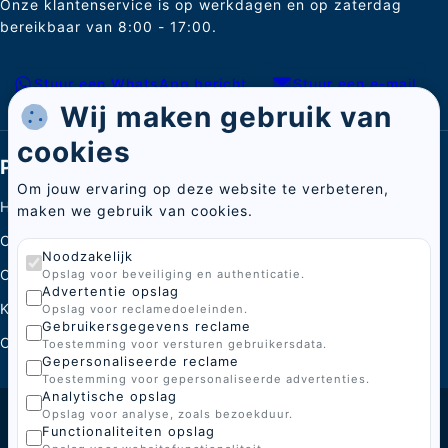
Onze klantenservice is op werkdagen en op zaterdag
bereikbaar van 8:00 - 17:00.
Stuur een WhatsApp bericht
Stuur een e-mail
Wij maken gebruik van
cookies
Pagina's
Om jouw ervaring op deze website te verbeteren,
Home
maken we gebruik van cookies.
Categorieën
Noodzakelijk
Over ons
Opslag voor beveiliging en authenticatie.
Advertentie opslag
Kenniscentrum
Opslag voor reclamedoeleinden.
Gebruikersgegevens reclame
Contact
Toestemming voor versturen gebruikersdata.
Gepersonaliseerde reclame
Toestemming voor gepersonaliseerde advertenties.
Analytische opslag
Opslag voor analyse, zoals bezoekduur.
© 2026 BoGi
Functionaliteiten opslag