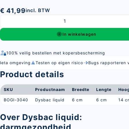
€ 41,99
incl. BTW
In winkelwagen
100% veilig bestellen met kopersbescherming
mgeving
Testen op eigen risico
Bugs rapporteren via Jira
Product details
SKU
Productnaam
Breedte
Lengte
Hoo
BOGI-3040
Dysbac liquid
6 cm
6 cm
14 c
Over Dysbac liquid:
darmgezondheid