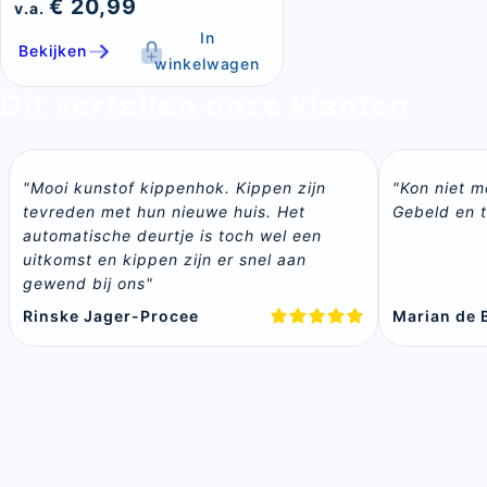
€ 20,99
v.a.
In
Bekijken
winkelwagen
Dit vertellen onze klanten
"Mooi kunstof kippenhok. Kippen zijn 
"Kon niet m
tevreden met hun nieuwe huis. Het 
Gebeld en t
automatische deurtje is toch wel een 
uitkomst en kippen zijn er snel aan 
gewend bij ons"
Rinske Jager-Procee
Marian de B