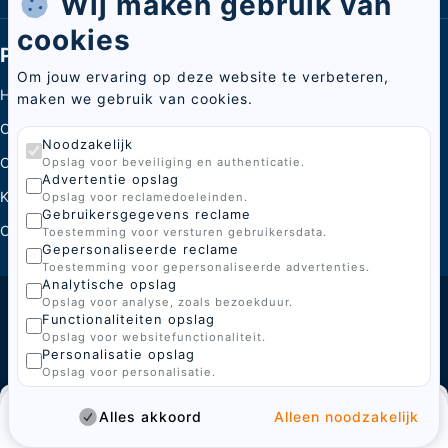
Wij maken gebruik van
cookies
Pagina's
Om jouw ervaring op deze website te verbeteren,
Home
maken we gebruik van cookies.
Categorieën
Noodzakelijk
Over ons
Opslag voor beveiliging en authenticatie.
Advertentie opslag
Kenniscentrum
Opslag voor reclamedoeleinden.
Gebruikersgegevens reclame
Contact
Toestemming voor versturen gebruikersdata.
Gepersonaliseerde reclame
Toestemming voor gepersonaliseerde advertenties.
Analytische opslag
Opslag voor analyse, zoals bezoekduur.
© 2026 BoGi
Functionaliteiten opslag
Opslag voor websitefunctionaliteit.
Gemaakt door
Personalisatie opslag
Opslag voor personalisatie.
Sign in
Reco
Sluiten
Winkelwagen
Sluiten
Sluiten
Zoekresultaten voor:
Bestelling
Form not found. TODO: Add form error message.
Alles akkoord
Alleen noodzakelijk
Home
to your
pas
Home
Categorieën
Over ons
Tips
Contact
Menu
Email
Password