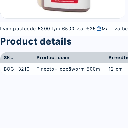
e 5300 t/m 6500 v.a. €25
Ma - za bereikbaar
All
Product details
SKU
Productnaam
Breedt
BOGI-3210
Finecto+ cox&worm 500ml
12 cm