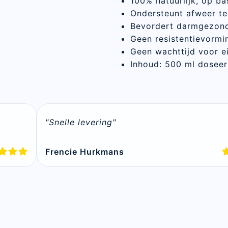
100% natuurlijk, op ba
Ondersteunt afweer t
Bevordert darmgezon
Geen resistentievormi
Geen wachttijd voor e
Inhoud: 500 ml doseer
Sluite
"Snelle levering"
Frencie Hurkmans