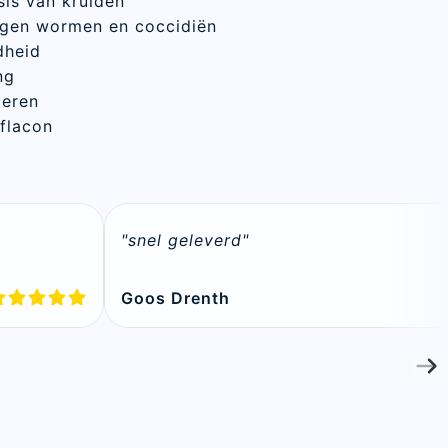
sis van kruiden
egen wormen en coccidiën
dheid
ng
ieren
flacon
n
"snel geleverd"
Goos Drenth