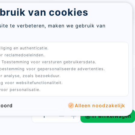
Re
bruik van cookies
Aanmelden
Winkelwagen
pa
assword
ite te verbeteren, maken we gebruik van
En
 500ml
em
Sluiten
liging en authenticatie.
Sign
ad
r reclamedoeleinden.
in
3 tot 5 werkdagen
4.9 uit 100+ beoordelingen
Toestemming voor versturen gebruikersdata.
oestemming voor gepersonaliseerde advertenties.
Sluiten
rinkwatertoevoeging op basis van 100% natuurlijke
r analyse, zoals bezoekduur.
te verwerken.
ogels en duiven.
g voor websitefunctionaliteit.
oor personalisatie.
koord
Alleen noodzakelijk
In winkelwagen
account
stelling te bevestigen.
password