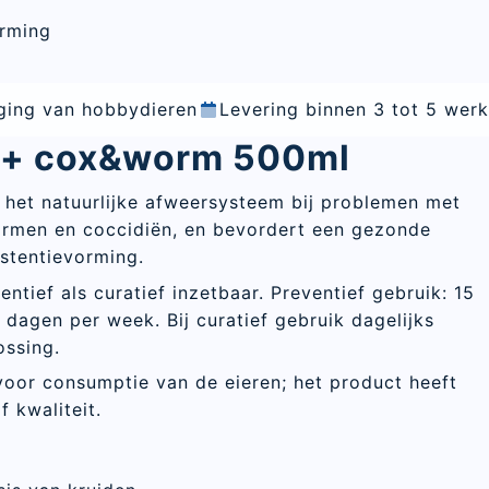
erming
ydieren
Levering binnen 3 tot 5 werkdagen
Vakku
o+ cox&worm 500ml
 het natuurlijke afweersysteem bij problemen met
rmen en coccidiën, en bevordert een gezonde
stentievorming.
ntief als curatief inzetbaar. Preventief gebruik: 15
2 dagen per week. Bij curatief gebruik dagelijks
ossing.
voor consumptie van de eieren; het product heeft
 kwaliteit.