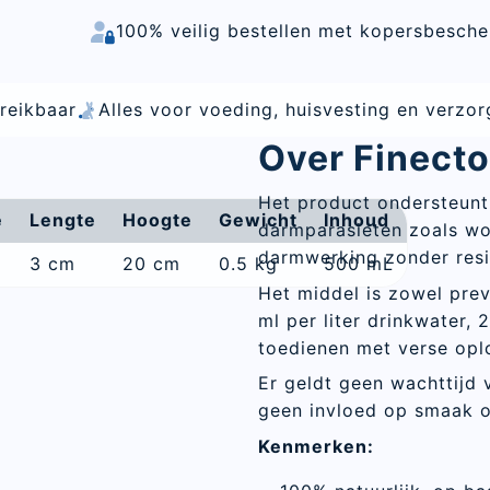
100% veilig bestellen met kopersbesch
es voor voeding, huisvesting en verzorging van hobb
Over Finect
Het product ondersteunt
e
Lengte
Hoogte
Gewicht
Inhoud
darmparasieten zoals wo
darmwerking zonder resi
3 cm
20 cm
0.5 kg
500 mL
Het middel is zowel preve
ml per liter drinkwater, 
toedienen met verse opl
Er geldt geen wachttijd 
geen invloed op smaak of
Kenmerken: