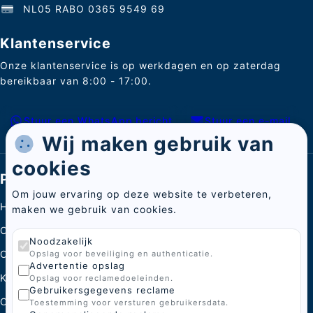
NL05 RABO 0365 9549 69
Klantenservice
Onze klantenservice is op werkdagen en op zaterdag
bereikbaar van 8:00 - 17:00.
Stuur een WhatsApp bericht
Stuur een e-mail
Wij maken gebruik van
cookies
Pagina's
Om jouw ervaring op deze website te verbeteren,
Home
maken we gebruik van cookies.
Categorieën
Noodzakelijk
Over ons
Opslag voor beveiliging en authenticatie.
Advertentie opslag
Kenniscentrum
Opslag voor reclamedoeleinden.
Gebruikersgegevens reclame
Contact
Toestemming voor versturen gebruikersdata.