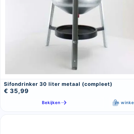
Sifondrinker 30 liter metaal (compleet)
€ 35,99
Bekijken
In wink