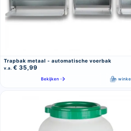
Trapbak metaal - automatische voerbak
€ 35,99
v.a.
Bekijken
In wink