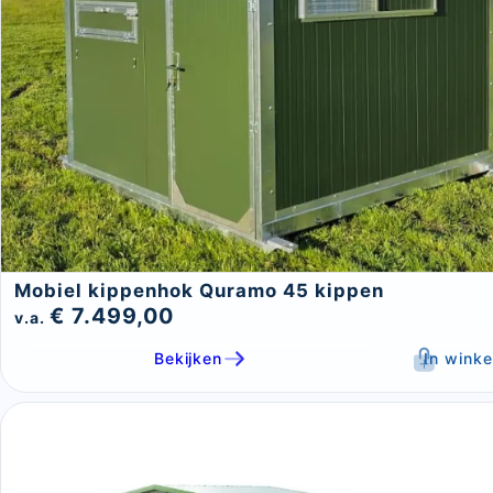
Mobiel kippenhok Quramo 45 kippen
€ 7.499,00
v.a.
Bekijken
In wink