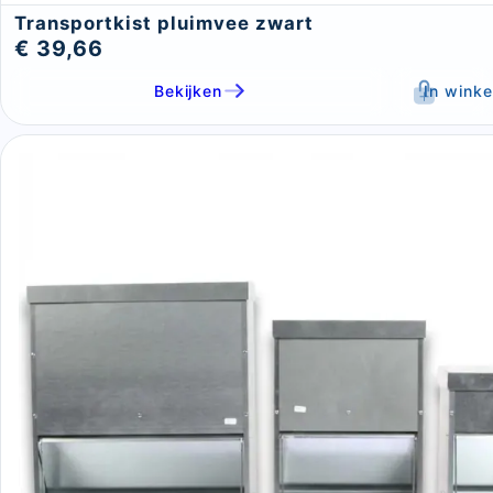
Transportkist pluimvee zwart
€ 39,66
Bekijken
In wink