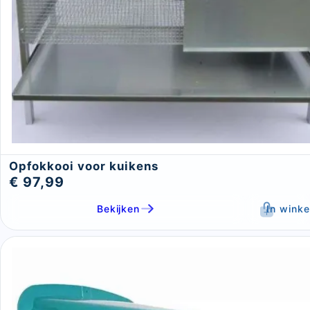
Opfokkooi voor kuikens
€ 97,99
Bekijken
In wink