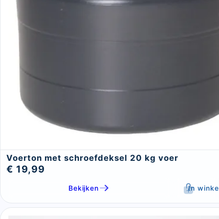
Voerton met schroefdeksel 20 kg voer
€ 19,99
Bekijken
In wink