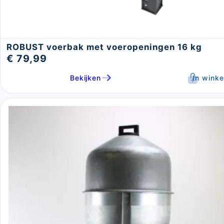
ROBUST voerbak met voeropeningen 16 kg
€ 79,99
Bekijken
In wink