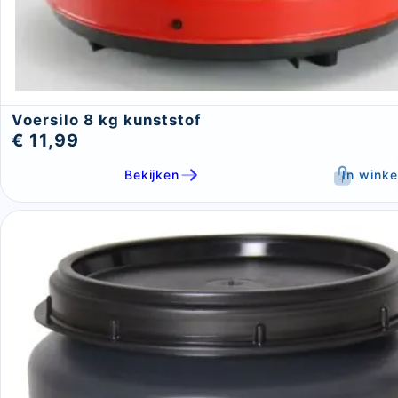
Voersilo 8 kg kunststof
€ 11,99
Bekijken
In wink