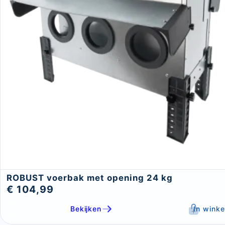
ROBUST voerbak met opening 24 kg
€ 104,99
Bekijken
In wink