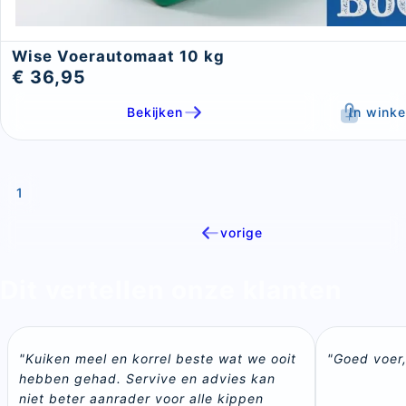
Wise Voerautomaat 10 kg
€ 36,95
Bekijken
In wink
1
vorige
Dit vertellen onze klanten
"Kuiken meel en korrel beste wat we ooit 
"Goed voer, 
hebben gehad. Servive en advies kan 
niet beter aanrader voor alle kippen 