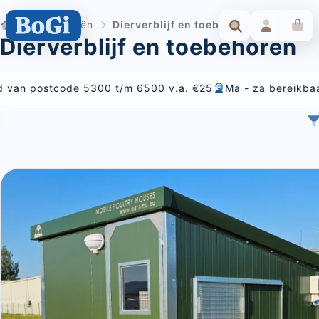
Categorieën
Dierverblijf en toebehoren
Dierverblijf en toebehoren
m 6500 v.a. €25
Ma - za bereikbaar
Alles voor voeding,