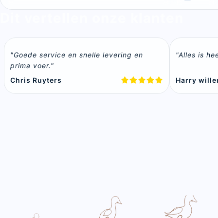
Dit vertellen onze klanten
"Goede service en snelle levering en 
"Alles is h
prima voer."
Chris Ruyters
Harry will