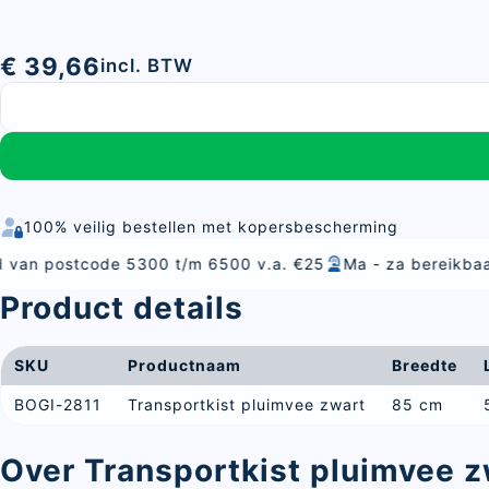
€ 39,66
incl. BTW
100% veilig bestellen met kopersbescherming
 5300 t/m 6500 v.a. €25
Ma - za bereikbaar
Alles voor 
Product details
SKU
Productnaam
Breedte
BOGI-2811
Transportkist pluimvee zwart
85 cm
Over Transportkist pluimvee z