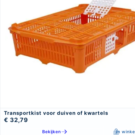
Transportkist voor duiven of kwartels
€ 32,79
Bekijken
In wink