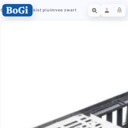
Transportkist pluimvee zwart