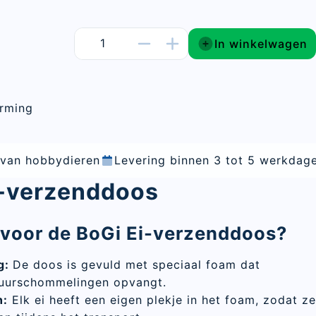
In winkelwagen
erming
Levering binnen 3 tot 5 werkdagen
Vakkundig adv
i-verzenddoos
voor de BoGi Ei-verzenddoos?
g:
De doos is gevuld met speciaal foam dat
uurschommelingen opvangt.
n:
Elk ei heeft een eigen plekje in het foam, zodat ze