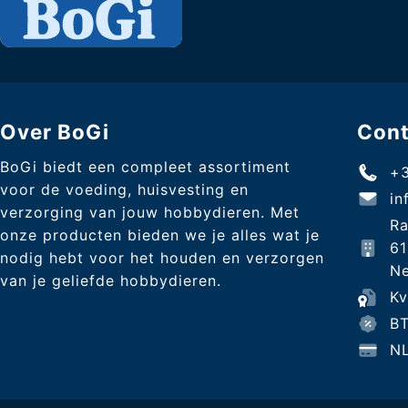
Over BoGi
Con
BoGi biedt een compleet assortiment
+3
voor de voeding, huisvesting en
in
verzorging van jouw hobbydieren. Met
Ra
onze producten bieden we je alles wat je
6
nodig hebt voor het houden en verzorgen
Ne
van je geliefde hobbydieren.
K
B
N