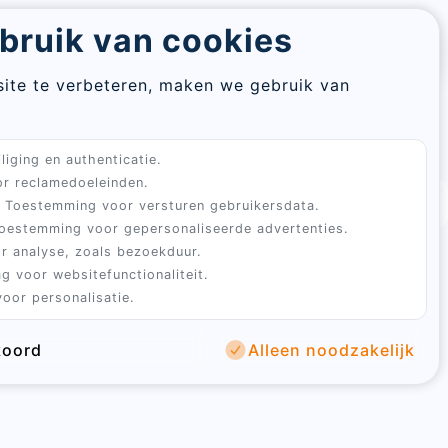
Re
bruik van cookies
Aanmelden
Winkelwagen
pa
assword
ite te verbeteren, maken we gebruik van
En
s
em
Sluiten
liging en authenticatie.
Sign
ad
r reclamedoeleinden.
in
3 tot 5 werkdagen
4.9 uit 100+ beoordelingen
Toestemming voor versturen gebruikersdata.
oestemming voor gepersonaliseerde advertenties.
Sluiten
 met de BoGi Ei-verzenddoos!
r analyse, zoals bezoekduur.
te verwerken.
g voor websitefunctionaliteit.
ren?
Met de BoGi Ei-verzenddoos komen je eieren
oor personalisatie.
koord
Alleen noodzakelijk
account
stelling te bevestigen.
password