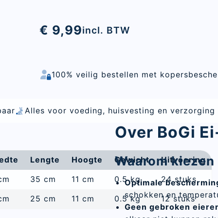
€ 9,99
incl. BTW
100% veilig bestellen met kopersbesch
voeding, huisvesting en verzorging van hobbydieren
Over BoGi E
Waarom kiezen 
edte
Lengte
Hoogte
Gewicht
Uitvoering
cm
35 cm
11 cm
0.5 kg
24 stuks
Optimale beschermin
schokken en temperat
cm
25 cm
11 cm
0.5 kg
12 stuks
Geen gebroken eiere