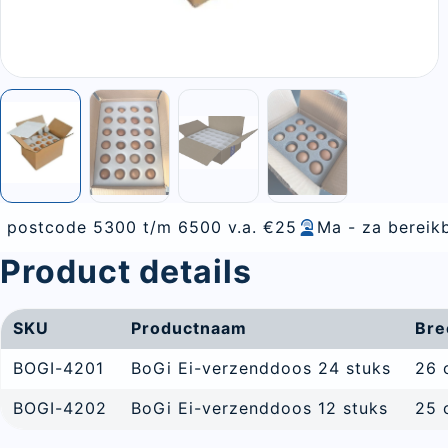
t/m 6500 v.a. €25
Ma - za bereikbaar
Alles voor 
Product details
SKU
Productnaam
Bre
BOGI-4201
BoGi Ei-verzenddoos 24 stuks
26 
BOGI-4202
BoGi Ei-verzenddoos 12 stuks
25 