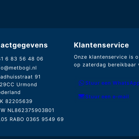
tactgegevens
Klantenservice
Onze klantenservice is 
1 6 83 56 48 06
op zaterdag bereikbaar v
fo@metbogi.nl
adhuisstraat 91
Stuur een WhatsApp
129CC Urmond
derland
Stuur een e-mail
vK 82205639
TW NL862375903B01
L05 RABO 0365 9549 69