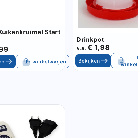
Kuikenkruimel Start
Drinkpot
€ 1,98
,99
v.a.
I
Bekijken
en
In winkelwagen
winke
Sluite