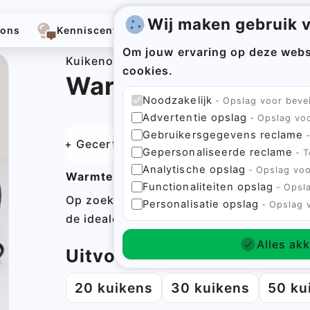
Wij maken gebruik 
 ons
Kenniscentrum
Contact
Menu
Om jouw ervaring op deze webs
Kuikenopfok
cookies.
Warmteplaat
Noodzakelijk
Opslag voor bevei
Advertentie opslag
Opslag voo
 je bestelling!
Gebruikersgegevens reclame
Gecertificeerd
Levering binnen 3 tot 5 werkdagen
Gepersonaliseerde reclame
T
Analytische opslag
Opslag voo
 geplaatst. We gaan aan de slag om jouw bestelling 
Warmteplaat: Geef je kuikens de warmt
Functionaliteiten opslag
Begin met typen om te zoeken...
Opsla
Op zoek naar een energiezuinige warmte
Personalisatie opslag
Opslag v
atst
de ideale oplossing!
s ontvangen in onze webshop.
Alles ak
Uitvoering
 niet gelukt. Plaats je bestelling opnieuw om jouw be
20 kuikens
30 kuikens
50 ku