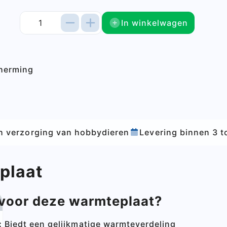
In winkelwagen
cherming
hobbydieren
Levering binnen 3 tot 5 werkdagen
V
plaat
voor deze warmteplaat?
:
Biedt een gelijkmatige warmteverdeling