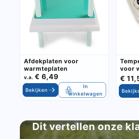
Afdekplaten voor
Tempe
warmteplaten
voor 
€ 6,49
v.a.
€ 11,
In
Bekijken
Bekijk
winkelwagen
Dit vertellen onze kl