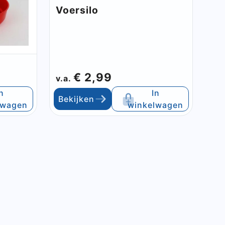
Voersilo
€ 2,99
v.a.
n
In
Bekijken
lwagen
winkelwagen
n