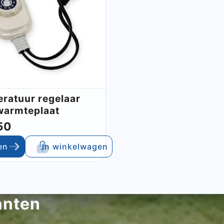
ratuur regelaar
warmteplaat
50
en
In winkelwagen
anten