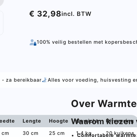
€ 32,98
incl. BTW
100% veilig bestellen met kopersbes
Alles voor voeding, huisvesting en verzorging van 
Over Warmte
Waarom kiezen 
eedte
Lengte
Hoogte
Gewicht
Uitvoering
 cm
30 cm
25 cm
1.4 kg
20 kuikens
Comfortabele warmte