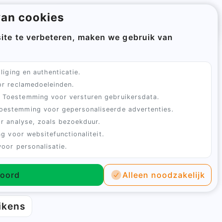
van cookies
Aanmelden
Winkelwagen
ite te verbeteren, maken we gebruik van
Sluiten
liging en authenticatie.
r reclamedoeleinden.
Toestemming voor versturen gebruikersdata.
4.9 uit 100+ beoordelingen
GMP+ Gecertificeer
Sluiten
oestemming voor gepersonaliseerde advertenties.
r analyse, zoals bezoekduur.
te verwerken.
e die ze nodig hebben!
g voor websitefunctionaliteit.
bron voor je kuikens? Deze warmteplaat is
oor personalisatie.
koord
Alleen noodzakelijk
stelling te bevestigen.
ikens