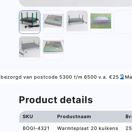
code 5300 t/m 6500 v.a. €25
Ma - za bereikbaar
Product details
SKU
Productnaam
Br
BOGI-4321
Warmteplaat 20 kuikens
25