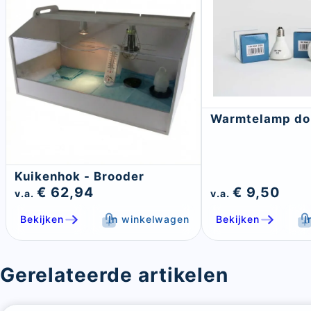
Warmtelamp don
Kuikenhok - Brooder
€ 62,94
€ 9,50
v.a.
v.a.
Bekijken
In winkelwagen
Bekijken
I
Gerelateerde artikelen