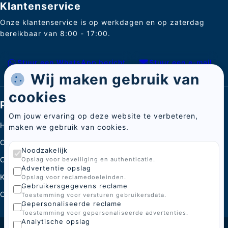
Klantenservice
Onze klantenservice is op werkdagen en op zaterdag
bereikbaar van 8:00 - 17:00.
Stuur een WhatsApp bericht
Stuur een e-mail
Wij maken gebruik van
cookies
Pagina's
Om jouw ervaring op deze website te verbeteren,
Home
maken we gebruik van cookies.
Categorieën
Noodzakelijk
Over ons
Opslag voor beveiliging en authenticatie.
Advertentie opslag
Kenniscentrum
Opslag voor reclamedoeleinden.
Gebruikersgegevens reclame
Contact
Toestemming voor versturen gebruikersdata.
Gepersonaliseerde reclame
Toestemming voor gepersonaliseerde advertenties.
Analytische opslag