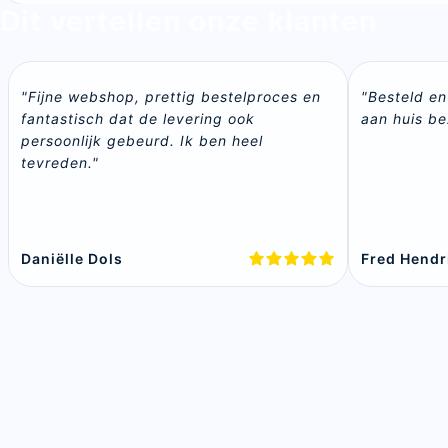
Dit vertellen onze klanten
"Fijne webshop, prettig bestelproces en 
"Besteld en
fantastisch dat de levering ook 
aan huis be
persoonlijk gebeurd. Ik ben heel 
tevreden."
Daniëlle Dols
Fred Hendr