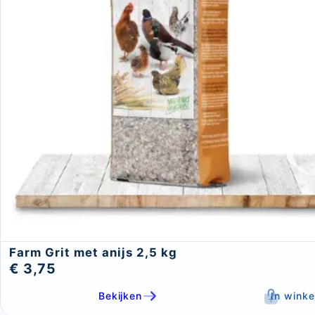
Farm Grit met anijs 2,5 kg
€ 3,75
Bekijken
In wink