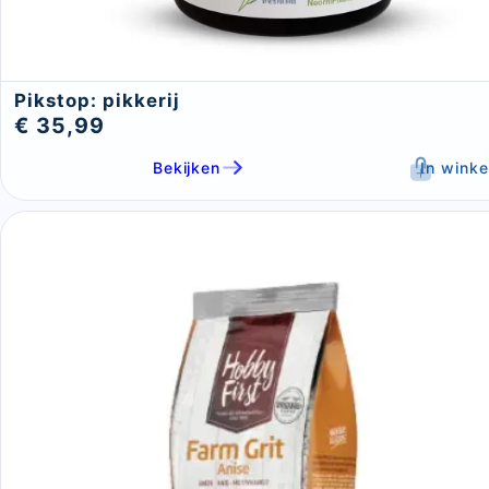
Sluite
Pikstop: pikkerij
€ 35,99
Bekijken
In wink