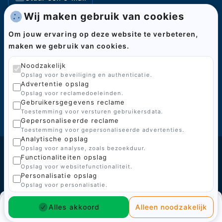
Wij maken gebruik van cookies
Pagina's
Om jouw ervaring op deze website te verbeteren,
maken we gebruik van cookies.
Home
Categorieën
Noodzakelijk
Opslag voor beveiliging en authenticatie.
Over ons
Advertentie opslag
Opslag voor reclamedoeleinden.
Kenniscentrum
Gebruikersgegevens reclame
Toestemming voor versturen gebruikersdata.
Contact
Gepersonaliseerde reclame
Toestemming voor gepersonaliseerde advertenties.
Analytische opslag
Opslag voor analyse, zoals bezoekduur.
Functionaliteiten opslag
© 2026 BoGi
Opslag voor websitefunctionaliteit.
Gemaakt door
Personalisatie opslag
Opslag voor personalisatie.
Sluiten
Sluiten
Winkelwagen
Aanmelden
Sluiten
Sluiten
Zoekresultaten voor:
Bestelling
Alles akkoord
Alleen noodzakelijk
Home
Home
Categorieën
Over ons
Tips
Contact
Menu