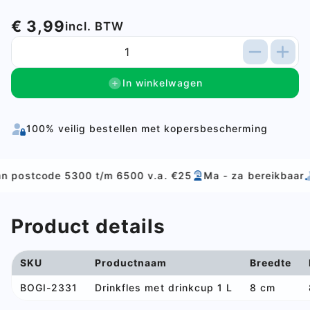
€ 3,99
incl. BTW
In winkelwagen
100% veilig bestellen met kopersbescherming
ode 5300 t/m 6500 v.a. €25
Ma - za bereikbaar
Alles v
Product details
SKU
Productnaam
Breedte
BOGI-2331
Drinkfles met drinkcup 1 L
8 cm