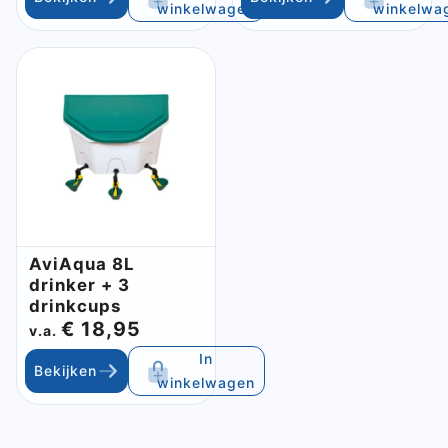
winkelwagen
winkelwa
Sluite
AviAqua 8L
drinker + 3
drinkcups
€ 18,95
v.a.
In
Bekijken
winkelwagen