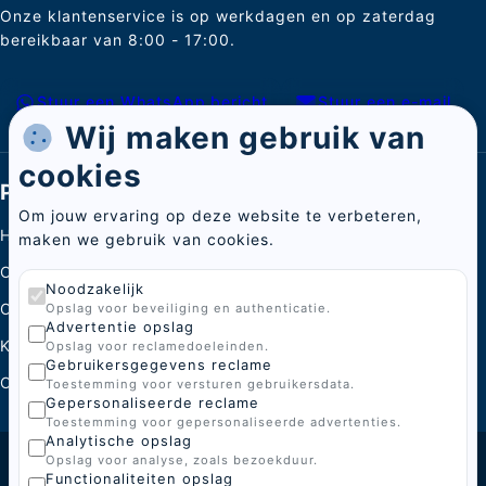
Onze klantenservice is op werkdagen en op zaterdag
bereikbaar van 8:00 - 17:00.
Stuur een WhatsApp bericht
Stuur een e-mail
Wij maken gebruik van
cookies
Pagina's
Om jouw ervaring op deze website te verbeteren,
Home
maken we gebruik van cookies.
Categorieën
Noodzakelijk
Over ons
Opslag voor beveiliging en authenticatie.
Advertentie opslag
Kenniscentrum
Opslag voor reclamedoeleinden.
Gebruikersgegevens reclame
Contact
Toestemming voor versturen gebruikersdata.
Gepersonaliseerde reclame
Toestemming voor gepersonaliseerde advertenties.
Analytische opslag
Opslag voor analyse, zoals bezoekduur.
© 2026 BoGi
Functionaliteiten opslag