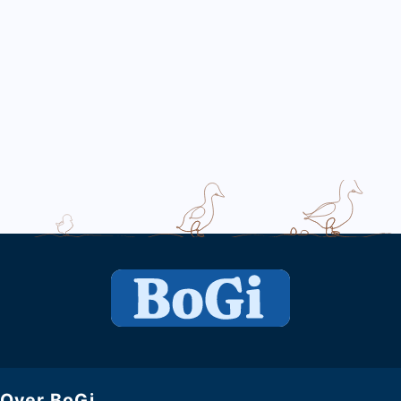
Over BoGi